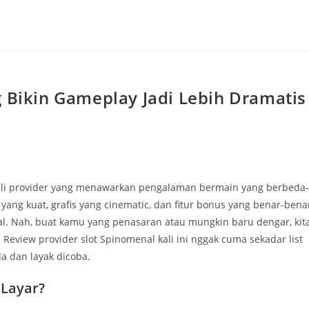
g Bikin Gameplay Jadi Lebih Dramatis
sekali provider yang menawarkan pengalaman bermain yang berbeda-
ang kuat, grafis yang cinematic, dan fitur bonus yang benar-bena
l. Nah, buat kamu yang penasaran atau mungkin baru dengar, kit
. Review provider slot Spinomenal kali ini nggak cuma sekadar list
da dan layak dicoba.
 Layar?