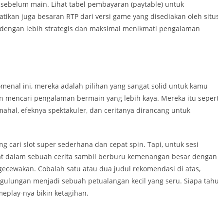
u sebelum main. Lihat tabel pembayaran (paytable) untuk
atikan juga besaran RTP dari versi game yang disediakan oleh situ
dengan lebih strategis dan maksimal menikmati pengalaman
nomenal ini, mereka adalah pilihan yang sangat solid untuk kamu
an mencari pengalaman bermain yang lebih kaya. Mereka itu sepert
ahal, efeknya spektakuler, dan ceritanya dirancang untuk
cari slot super sederhana dan cepat spin. Tapi, untuk sesi
bat dalam sebuah cerita sambil berburu kemenangan besar dengan
gecewakan. Cobalah satu atau dua judul rekomendasi di atas,
ulungan menjadi sebuah petualangan kecil yang seru. Siapa tahu
eplay-nya bikin ketagihan.