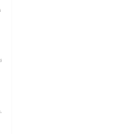
s
i
,