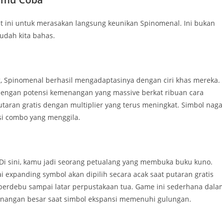
t ini untuk merasakan langsung keunikan Spinomenal. Ini bukan
udah kita bahas.
, Spinomenal berhasil mengadaptasinya dengan ciri khas mereka.
 dengan potensi kemenangan yang massive berkat ribuan cara
aran gratis dengan multiplier yang terus meningkat. Simbol nag
si combo yang menggila.
. Di sini, kamu jadi seorang petualang yang membuka buku kuno.
ai expanding symbol akan dipilih secara acak saat putaran gratis
g berdebu sampai latar perpustakaan tua. Game ini sederhana dala
enangan besar saat simbol ekspansi memenuhi gulungan.