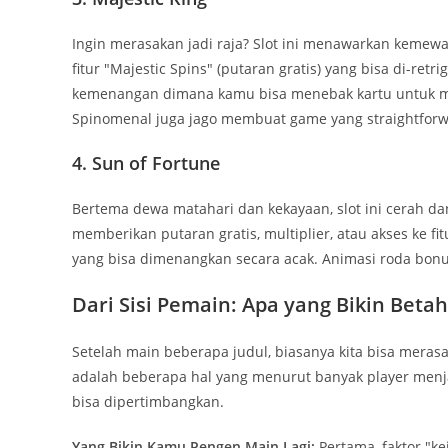
Ingin merasakan jadi raja? Slot ini menawarkan kemew
fitur "Majestic Spins" (putaran gratis) yang bisa di-ret
kemenangan dimana kamu bisa menebak kartu untuk 
Spinomenal juga jago membuat game yang straightforwa
4. Sun of Fortune
Bertema dewa matahari dan kekayaan, slot ini cerah d
memberikan putaran gratis, multiplier, atau akses ke fit
yang bisa dimenangkan secara acak. Animasi roda bon
Dari Sisi Pemain: Apa yang Bikin Beta
Setelah main beberapa judul, biasanya kita bisa meras
adalah beberapa hal yang menurut banyak player menja
bisa dipertimbangkan.
Yang Bikin Kamu Pengen Main Lagi:
Pertama, faktor "ke