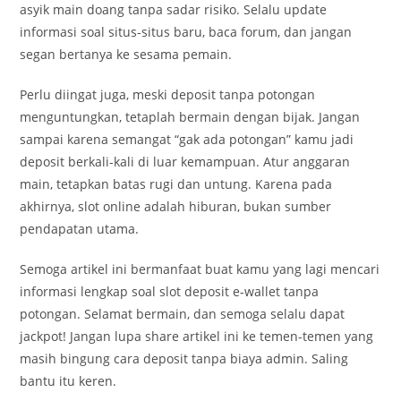
asyik main doang tanpa sadar risiko. Selalu update
informasi soal situs-situs baru, baca forum, dan jangan
segan bertanya ke sesama pemain.
Perlu diingat juga, meski deposit tanpa potongan
menguntungkan, tetaplah bermain dengan bijak. Jangan
sampai karena semangat “gak ada potongan” kamu jadi
deposit berkali-kali di luar kemampuan. Atur anggaran
main, tetapkan batas rugi dan untung. Karena pada
akhirnya, slot online adalah hiburan, bukan sumber
pendapatan utama.
Semoga artikel ini bermanfaat buat kamu yang lagi mencari
informasi lengkap soal slot deposit e-wallet tanpa
potongan. Selamat bermain, dan semoga selalu dapat
jackpot! Jangan lupa share artikel ini ke temen-temen yang
masih bingung cara deposit tanpa biaya admin. Saling
bantu itu keren.