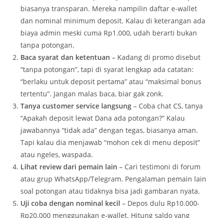
biasanya transparan. Mereka nampilin daftar e-wallet
dan nominal minimum deposit. Kalau di keterangan ada
biaya admin meski cuma Rp1.000, udah berarti bukan
tanpa potongan.
Baca syarat dan ketentuan
– Kadang di promo disebut
“tanpa potongan”, tapi di syarat lengkap ada catatan:
“berlaku untuk deposit pertama” atau “maksimal bonus
tertentu”. Jangan malas baca, biar gak zonk.
Tanya customer service langsung
– Coba chat CS, tanya
“Apakah deposit lewat Dana ada potongan?” Kalau
jawabannya “tidak ada” dengan tegas, biasanya aman.
Tapi kalau dia menjawab “mohon cek di menu deposit”
atau ngeles, waspada.
Lihat review dari pemain lain
– Cari testimoni di forum
atau grup WhatsApp/Telegram. Pengalaman pemain lain
soal potongan atau tidaknya bisa jadi gambaran nyata.
Uji coba dengan nominal kecil
– Depos dulu Rp10.000-
Rp20.000 menggunakan e-wallet. Hitung saldo yang