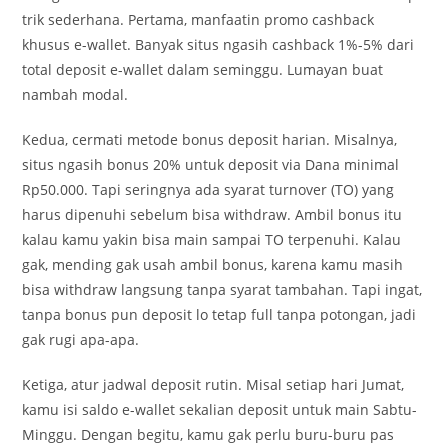
trik sederhana. Pertama, manfaatin promo cashback
khusus e-wallet. Banyak situs ngasih cashback 1%-5% dari
total deposit e-wallet dalam seminggu. Lumayan buat
nambah modal.
Kedua, cermati metode bonus deposit harian. Misalnya,
situs ngasih bonus 20% untuk deposit via Dana minimal
Rp50.000. Tapi seringnya ada syarat turnover (TO) yang
harus dipenuhi sebelum bisa withdraw. Ambil bonus itu
kalau kamu yakin bisa main sampai TO terpenuhi. Kalau
gak, mending gak usah ambil bonus, karena kamu masih
bisa withdraw langsung tanpa syarat tambahan. Tapi ingat,
tanpa bonus pun deposit lo tetap full tanpa potongan, jadi
gak rugi apa-apa.
Ketiga, atur jadwal deposit rutin. Misal setiap hari Jumat,
kamu isi saldo e-wallet sekalian deposit untuk main Sabtu-
Minggu. Dengan begitu, kamu gak perlu buru-buru pas