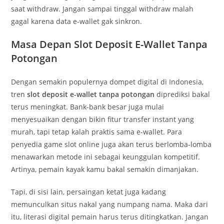
saat withdraw. Jangan sampai tinggal withdraw malah
gagal karena data e-wallet gak sinkron.
Masa Depan Slot Deposit E-Wallet Tanpa
Potongan
Dengan semakin populernya dompet digital di Indonesia,
tren
slot deposit e-wallet tanpa potongan
diprediksi bakal
terus meningkat. Bank-bank besar juga mulai
menyesuaikan dengan bikin fitur transfer instant yang
murah, tapi tetap kalah praktis sama e-wallet. Para
penyedia game slot online juga akan terus berlomba-lomba
menawarkan metode ini sebagai keunggulan kompetitif.
Artinya, pemain kayak kamu bakal semakin dimanjakan.
Tapi, di sisi lain, persaingan ketat juga kadang
memunculkan situs nakal yang numpang nama. Maka dari
itu, literasi digital pemain harus terus ditingkatkan. Jangan