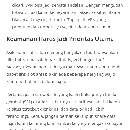
dicari, VPN bisa jadi senjata andalan. Dengan mengubah
lokasi virtual kamu ke negara lain, akses ke situs utama
biasanya langsung terbuka. Tapi, pilih VPN yang
premium dan terpercaya ya, biar data kamu aman.
Keamanan Harus Jadi Prioritas Utama
Asik main slot, saldo menang banyak, eh tau-taunya akun
dibobol karena salah pake link. Ngeri banget, kan?
Makanya, keamanan itu harga mati. Walaupun kamu udah
dapet
link slot anti blokir
, ada beberapa hal yang wajib
kamu perhatiin sebelum login.
Pertama, pastikan website yang kamu buka punya tanda
gembok (SSL) di address bar-nya. Itu artinya koneksi kamu
ke situs tersebut dienkripsi dan data pribadi lebih
terlindungi. Kedua, jangan pernah sekalipun share data
login kamu ke orang lain, bahkan ke yang mengaku sebagai