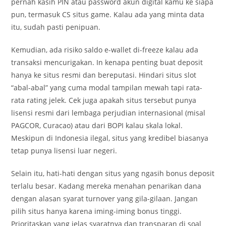
pernah kasih PIN atau password akun digital kamu ke siapa
pun, termasuk CS situs game. Kalau ada yang minta data
itu, sudah pasti penipuan.
Kemudian, ada risiko saldo e-wallet di-freeze kalau ada
transaksi mencurigakan. In kenapa penting buat deposit
hanya ke situs resmi dan bereputasi. Hindari situs slot
“abal-abal” yang cuma modal tampilan mewah tapi rata-
rata rating jelek. Cek juga apakah situs tersebut punya
lisensi resmi dari lembaga perjudian internasional (misal
PAGCOR, Curacao) atau dari BOPI kalau skala lokal.
Meskipun di Indonesia ilegal, situs yang kredibel biasanya
tetap punya lisensi luar negeri.
Selain itu, hati-hati dengan situs yang ngasih bonus deposit
terlalu besar. Kadang mereka menahan penarikan dana
dengan alasan syarat turnover yang gila-gilaan. Jangan
pilih situs hanya karena iming-iming bonus tinggi.
Prioritaskan yang jelas syaratnya dan transparan di soal