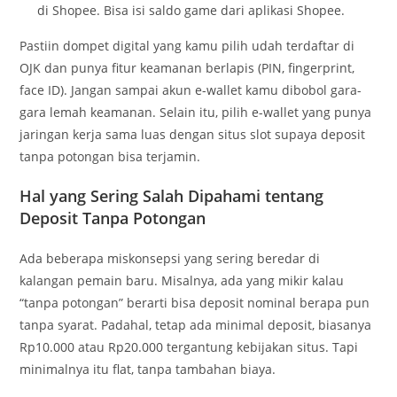
di Shopee. Bisa isi saldo game dari aplikasi Shopee.
Pastiin dompet digital yang kamu pilih udah terdaftar di
OJK dan punya fitur keamanan berlapis (PIN, fingerprint,
face ID). Jangan sampai akun e-wallet kamu dibobol gara-
gara lemah keamanan. Selain itu, pilih e-wallet yang punya
jaringan kerja sama luas dengan situs slot supaya deposit
tanpa potongan bisa terjamin.
Hal yang Sering Salah Dipahami tentang
Deposit Tanpa Potongan
Ada beberapa miskonsepsi yang sering beredar di
kalangan pemain baru. Misalnya, ada yang mikir kalau
“tanpa potongan” berarti bisa deposit nominal berapa pun
tanpa syarat. Padahal, tetap ada minimal deposit, biasanya
Rp10.000 atau Rp20.000 tergantung kebijakan situs. Tapi
minimalnya itu flat, tanpa tambahan biaya.