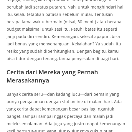
berubah jadi seratus putaran. Nah, untuk menghindari hal
itu, selalu tetapkan batasan sebelum mulai. Tentukan
berapa lama waktu bermain (misal, 30 menit) atau berapa
budget maksimal untuk sesi itu. Patuhi batas itu seperti
janji pada diri sendiri. Kemenangan, sekecil apapun, bisa
jadi bonus yang menyenangkan. Kekalahan? Ya sudah, itu
resiko yang sudah diperhitungkan. Dengan begitu, kamu
bisa tidur dengan tenang, tanpa penyesalan di pagi hari.
Cerita dari Mereka yang Pernah
Merasakannya
Banyak cerita seru—dan kadang lucu—dari pemain yang
punya pengalaman dengan slot online di malam hari. Ada
yang cerita dapat kemenangan besar pas lagi ngantuk
banget, sampai-sampai nggak percaya dan malah jadi
melek semalaman. Ada juga yang justru dapat kemenangan
kecil berturut-turut, yang ujung-ujungnya cukup buat