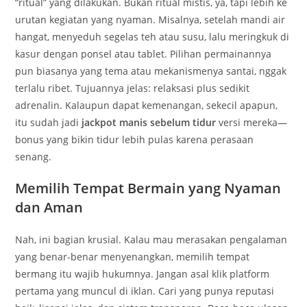
“ritual” yang dilakukan. Bukan ritual mistis, ya, tapi lebih ke
urutan kegiatan yang nyaman. Misalnya, setelah mandi air
hangat, menyeduh segelas teh atau susu, lalu meringkuk di
kasur dengan ponsel atau tablet. Pilihan permainannya
pun biasanya yang tema atau mekanismenya santai, nggak
terlalu ribet. Tujuannya jelas: relaksasi plus sedikit
adrenalin. Kalaupun dapat kemenangan, sekecil apapun,
itu sudah jadi
jackpot manis sebelum tidur
versi mereka—
bonus yang bikin tidur lebih pulas karena perasaan
senang.
Memilih Tempat Bermain yang Nyaman
dan Aman
Nah, ini bagian krusial. Kalau mau merasakan pengalaman
yang benar-benar menyenangkan, memilih tempat
bermang itu wajib hukumnya. Jangan asal klik platform
pertama yang muncul di iklan. Cari yang punya reputasi