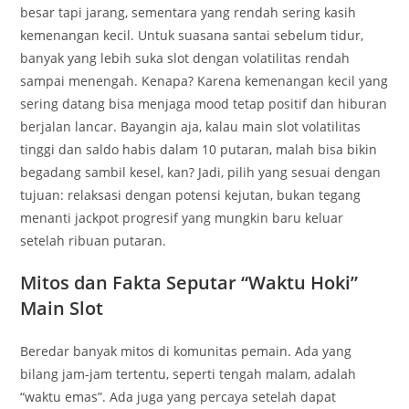
besar tapi jarang, sementara yang rendah sering kasih
kemenangan kecil. Untuk suasana santai sebelum tidur,
banyak yang lebih suka slot dengan volatilitas rendah
sampai menengah. Kenapa? Karena kemenangan kecil yang
sering datang bisa menjaga mood tetap positif dan hiburan
berjalan lancar. Bayangin aja, kalau main slot volatilitas
tinggi dan saldo habis dalam 10 putaran, malah bisa bikin
begadang sambil kesel, kan? Jadi, pilih yang sesuai dengan
tujuan: relaksasi dengan potensi kejutan, bukan tegang
menanti jackpot progresif yang mungkin baru keluar
setelah ribuan putaran.
Mitos dan Fakta Seputar “Waktu Hoki”
Main Slot
Beredar banyak mitos di komunitas pemain. Ada yang
bilang jam-jam tertentu, seperti tengah malam, adalah
“waktu emas”. Ada juga yang percaya setelah dapat