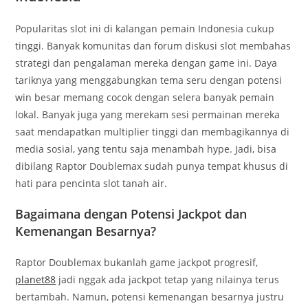
Popularitas slot ini di kalangan pemain Indonesia cukup
tinggi. Banyak komunitas dan forum diskusi slot membahas
strategi dan pengalaman mereka dengan game ini. Daya
tariknya yang menggabungkan tema seru dengan potensi
win besar memang cocok dengan selera banyak pemain
lokal. Banyak juga yang merekam sesi permainan mereka
saat mendapatkan multiplier tinggi dan membagikannya di
media sosial, yang tentu saja menambah hype. Jadi, bisa
dibilang Raptor Doublemax sudah punya tempat khusus di
hati para pencinta slot tanah air.
Bagaimana dengan Potensi Jackpot dan
Kemenangan Besarnya?
Raptor Doublemax bukanlah game jackpot progresif,
planet88
jadi nggak ada jackpot tetap yang nilainya terus
bertambah. Namun, potensi kemenangan besarnya justru