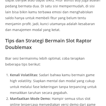
dapat banyak atau dapat dikit). Fitur Bonus Buy juga adalah
pedang bermata dua. Di satu sisi mempermudah, di sisi
lain bisa bikin kamu terbawa emosi dan menghabiskan
saldo hanya untuk membeli fitur yang belum tentu
menjamin profit. Jadi, kunci utamanya adalah kesabaran
dan manajemen modal yang ketat.
Tips dan Strategi Bermain Slot Raptor
Doublemax
Biar sesi bermainmu lebih optimal, coba terapkan
beberapa tips berikut:
Kenali Volatilitas:
Sadari bahwa kamu bermain game
high volatility. Siapkan mental dan modal yang cukup
untuk melalui fase kekeringan tanpa terpancing untuk
menaikkan taruhan secara gegabah.
Manfaatkan Mode Demo:
Hampir semua situs slot
online terpercaya menyediakan versi demo dari game