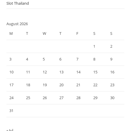
Slot Thailand
August 2026
M
T
W
T
F
S
S
1
2
3
4
5
6
7
8
9
10
11
12
13
14
15
16
17
18
19
20
21
22
23
24
25
26
27
28
29
30
31
« Jul