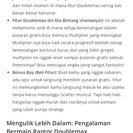
dan inilah momen di mana fitur Doublemax sering kali
benar-benar bersinar.
Fitur Doublemax (Ini Dia Bintang Utamanya!):
Ini adalah
mekanisme unik di mana setiap kemenangan dalam
putaran gratis bisa memicu multiplier yang meningkat.
Multiplier-nya bisa naik secara progresif setelah setiap
kemenangan berturut-turut, dan yang bikin greget,
multiplier ini nggak reset sampai putaran gratis selesai.
Potensinya? Bisa mencapai angka yang sangat fantastis!
Bonus Buy (Beli Fitur):
Buat kamu yang nggak sabaran,
ada opsi untuk langsung membeli putaran gratis. Fitur
ini memungkinkan kamu langsung masuk ke aksi utama
tanpa harus menunggu Scatter muncul. Tapi hati-hati,
harganya nggak murah dan cocoknya untuk pemain
yang udah punya strategi.
Mengulik Lebih Dalam: Pengalaman
Bermain Raptor Doublemax