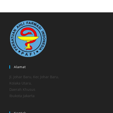
Alamat
Jl. Johar Baru, Kec Johar Baru,
Kolaka Utara,
Daerah Khusus
Ibukota Jakarta