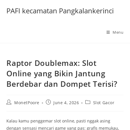
Skip
PAFI kecamatan Pangkalankerinci
to
content
Menu
Raptor Doublemax: Slot
Online yang Bikin Jantung
Berdebar dan Dompet Terisi?
Post
Post
Post
MonetPoore
June 4, 2026
Slot Gacor
author:
published:
category:
Kalau kamu penggemar slot online, pasti nggak asing
dengan sensasi mencari game yang pas: grafis memukau,