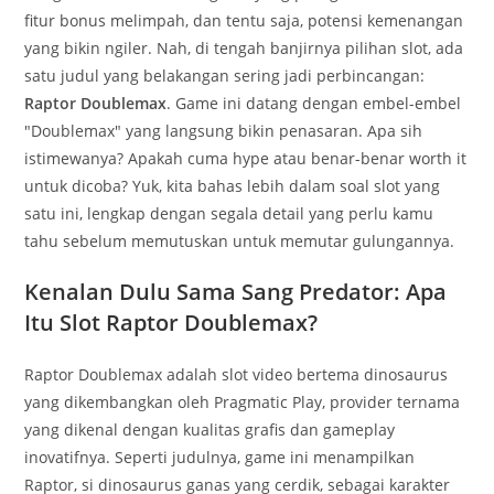
fitur bonus melimpah, dan tentu saja, potensi kemenangan
yang bikin ngiler. Nah, di tengah banjirnya pilihan slot, ada
satu judul yang belakangan sering jadi perbincangan:
Raptor Doublemax
. Game ini datang dengan embel-embel
"Doublemax" yang langsung bikin penasaran. Apa sih
istimewanya? Apakah cuma hype atau benar-benar worth it
untuk dicoba? Yuk, kita bahas lebih dalam soal slot yang
satu ini, lengkap dengan segala detail yang perlu kamu
tahu sebelum memutuskan untuk memutar gulungannya.
Kenalan Dulu Sama Sang Predator: Apa
Itu Slot Raptor Doublemax?
Raptor Doublemax adalah slot video bertema dinosaurus
yang dikembangkan oleh Pragmatic Play, provider ternama
yang dikenal dengan kualitas grafis dan gameplay
inovatifnya. Seperti judulnya, game ini menampilkan
Raptor, si dinosaurus ganas yang cerdik, sebagai karakter