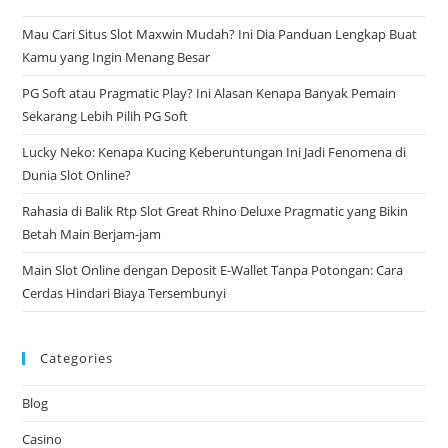
the
Mau Cari Situs Slot Maxwin Mudah? Ini Dia Panduan Lengkap Buat
sea
Kamu yang Ingin Menang Besar
pan
PG Soft atau Pragmatic Play? Ini Alasan Kenapa Banyak Pemain
Sekarang Lebih Pilih PG Soft
Lucky Neko: Kenapa Kucing Keberuntungan Ini Jadi Fenomena di
Dunia Slot Online?
Rahasia di Balik Rtp Slot Great Rhino Deluxe Pragmatic yang Bikin
Betah Main Berjam-jam
Main Slot Online dengan Deposit E-Wallet Tanpa Potongan: Cara
Cerdas Hindari Biaya Tersembunyi
Categories
Blog
Casino