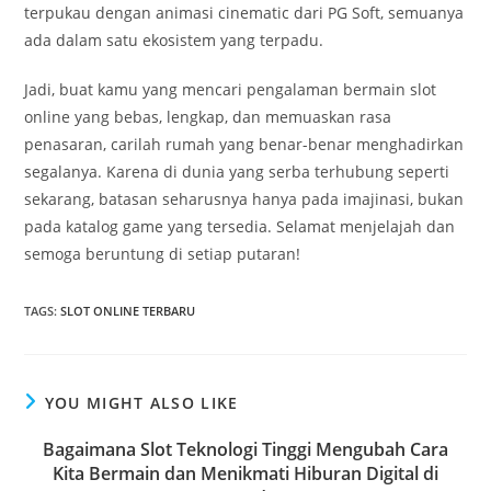
terpukau dengan animasi cinematic dari PG Soft, semuanya
ada dalam satu ekosistem yang terpadu.
Jadi, buat kamu yang mencari pengalaman bermain slot
online yang bebas, lengkap, dan memuaskan rasa
penasaran, carilah rumah yang benar-benar menghadirkan
segalanya. Karena di dunia yang serba terhubung seperti
sekarang, batasan seharusnya hanya pada imajinasi, bukan
pada katalog game yang tersedia. Selamat menjelajah dan
semoga beruntung di setiap putaran!
TAGS
:
SLOT ONLINE TERBARU
YOU MIGHT ALSO LIKE
Bagaimana Slot Teknologi Tinggi Mengubah Cara
Kita Bermain dan Menikmati Hiburan Digital di