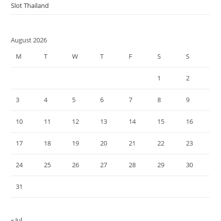
Slot Thailand
August 2026
M
T
W
T
F
S
S
1
2
3
4
5
6
7
8
9
10
11
12
13
14
15
16
17
18
19
20
21
22
23
24
25
26
27
28
29
30
31
« Jul