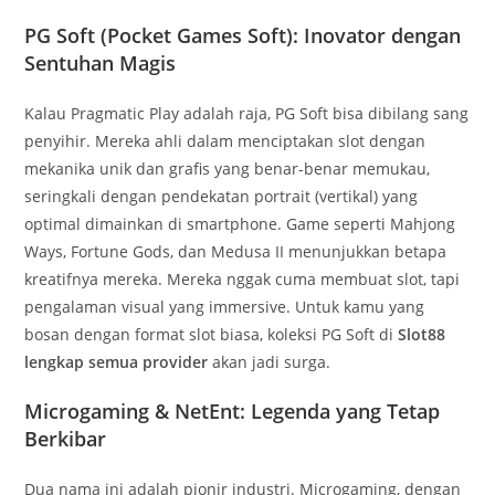
PG Soft (Pocket Games Soft): Inovator dengan
Sentuhan Magis
Kalau Pragmatic Play adalah raja, PG Soft bisa dibilang sang
penyihir. Mereka ahli dalam menciptakan slot dengan
mekanika unik dan grafis yang benar-benar memukau,
seringkali dengan pendekatan portrait (vertikal) yang
optimal dimainkan di smartphone. Game seperti Mahjong
Ways, Fortune Gods, dan Medusa II menunjukkan betapa
kreatifnya mereka. Mereka nggak cuma membuat slot, tapi
pengalaman visual yang immersive. Untuk kamu yang
bosan dengan format slot biasa, koleksi PG Soft di
Slot88
lengkap semua provider
akan jadi surga.
Microgaming & NetEnt: Legenda yang Tetap
Berkibar
Dua nama ini adalah pionir industri. Microgaming, dengan