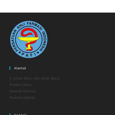
Alamat
Jl. Johar Baru, Kec Johar Baru,
Kolaka Utara,
Daerah Khusus
Ibukota Jakarta