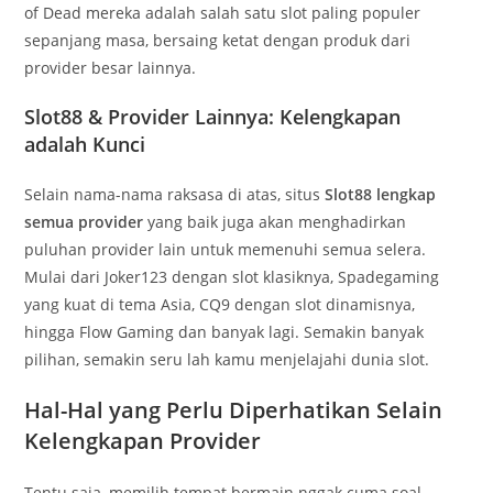
of Dead mereka adalah salah satu slot paling populer
sepanjang masa, bersaing ketat dengan produk dari
provider besar lainnya.
Slot88 & Provider Lainnya: Kelengkapan
adalah Kunci
Selain nama-nama raksasa di atas, situs
Slot88 lengkap
semua provider
yang baik juga akan menghadirkan
puluhan provider lain untuk memenuhi semua selera.
Mulai dari Joker123 dengan slot klasiknya, Spadegaming
yang kuat di tema Asia, CQ9 dengan slot dinamisnya,
hingga Flow Gaming dan banyak lagi. Semakin banyak
pilihan, semakin seru lah kamu menjelajahi dunia slot.
Hal-Hal yang Perlu Diperhatikan Selain
Kelengkapan Provider
Tentu saja, memilih tempat bermain nggak cuma soal