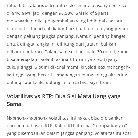
rata. Rata-rata industri untuk slot online biasanya berkisar
di 94%-96%, jadi dengan 96.50%, Shield of Sparta
menawarkan nilai pengembalian yang lebih baik secara
matematis. Ini adalah kabar baik buat pemain yang peduli
dengan peluang jangka panjang. Namun, penting banget
untuk diingat: angka ini dihitung dari jutaan, bahkan
miliaran putaran. Dalam satu sesi bermain 30 menit, kamu
bisa mengalami volatilitas (naik turunnya kredit) yang
cukup tinggi. Slot ini dikenal memiliki volatilitas menengah-
ke-tinggi, yang berarti kemenangan mungkin nggak sering
datang, tapi ketika datang, nilainya bisa signifikan.
Volatilitas vs RTP: Dua Sisi Mata Uang yang
Sama
Ngomong-ngomong volatilitas, ini nggak bisa dipisahkan
dari pembahasan RTP. Kalau RTP itu soal “berapa banyak”
yang dikembalikan dalam jangka panjang, volatilitas itu soal