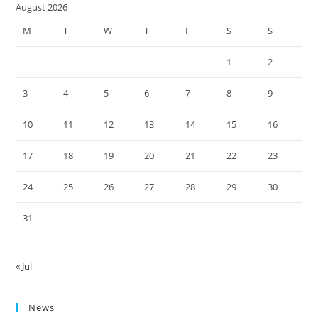
August 2026
M
T
W
T
F
S
S
1
2
3
4
5
6
7
8
9
10
11
12
13
14
15
16
17
18
19
20
21
22
23
24
25
26
27
28
29
30
31
« Jul
News