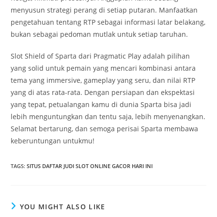
menyusun strategi perang di setiap putaran. Manfaatkan
pengetahuan tentang RTP sebagai informasi latar belakang,
bukan sebagai pedoman mutlak untuk setiap taruhan.
Slot Shield of Sparta dari Pragmatic Play adalah pilihan
yang solid untuk pemain yang mencari kombinasi antara
tema yang immersive, gameplay yang seru, dan nilai RTP
yang di atas rata-rata. Dengan persiapan dan ekspektasi
yang tepat, petualangan kamu di dunia Sparta bisa jadi
lebih menguntungkan dan tentu saja, lebih menyenangkan.
Selamat bertarung, dan semoga perisai Sparta membawa
keberuntungan untukmu!
TAGS
:
SITUS DAFTAR JUDI SLOT ONLINE GACOR HARI INI
YOU MIGHT ALSO LIKE