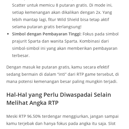
Scatter untuk memicu 8 putaran gratis. Di mode ini,
setiap kemenangan akan dikalikan dengan 2x. Yang
lebih mantap lagi, fitur Wild Shield bisa tetap aktif
selama putaran gratis berlangsung!
Simbol dengan Pembayaran Tinggi:
Fokus pada simbol
prajurit Sparta dan wanita Sparta. Kombinasi dari
simbol-simbol ini yang akan memberikan pembayaran
terbesar.
Dengan masuk ke putaran gratis, kamu secara efektif
sedang bermain di dalam “inti” dari RTP game tersebut, di
mana potensi kemenangan besar paling mungkin terjadi.
Hal-Hal yang Perlu Diwaspadai Selain
Melihat Angka RTP
Meski RTP 96.50% terdengar menggiurkan, jangan sampai
kamu terjebak dan hanya fokus pada angka itu saja. Slot