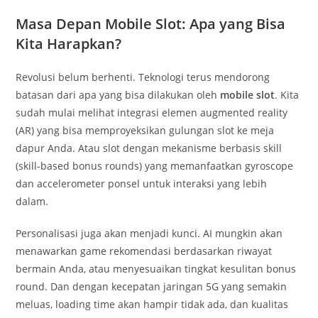
Masa Depan Mobile Slot: Apa yang Bisa
Kita Harapkan?
Revolusi belum berhenti. Teknologi terus mendorong
batasan dari apa yang bisa dilakukan oleh
mobile slot
. Kita
sudah mulai melihat integrasi elemen augmented reality
(AR) yang bisa memproyeksikan gulungan slot ke meja
dapur Anda. Atau slot dengan mekanisme berbasis skill
(skill-based bonus rounds) yang memanfaatkan gyroscope
dan accelerometer ponsel untuk interaksi yang lebih
dalam.
Personalisasi juga akan menjadi kunci. AI mungkin akan
menawarkan game rekomendasi berdasarkan riwayat
bermain Anda, atau menyesuaikan tingkat kesulitan bonus
round. Dan dengan kecepatan jaringan 5G yang semakin
meluas, loading time akan hampir tidak ada, dan kualitas