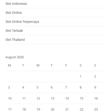
Slot Indonesia
Slot Online
Slot Online Terpercaya
Slot Terbaik
Slot Thailand
August 2026
M
T
W
T
F
S
S
1
2
3
4
5
6
7
8
9
10
11
12
13
14
15
16
17
18
19
20
21
22
23