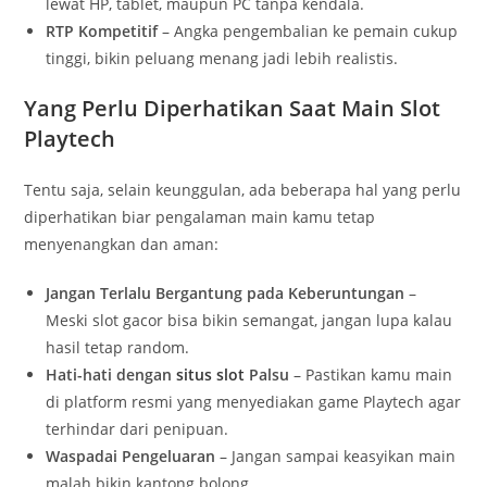
lewat HP, tablet, maupun PC tanpa kendala.
RTP Kompetitif
– Angka pengembalian ke pemain cukup
tinggi, bikin peluang menang jadi lebih realistis.
Yang Perlu Diperhatikan Saat Main Slot
Playtech
Tentu saja, selain keunggulan, ada beberapa hal yang perlu
diperhatikan biar pengalaman main kamu tetap
menyenangkan dan aman:
Jangan Terlalu Bergantung pada Keberuntungan
–
Meski slot gacor bisa bikin semangat, jangan lupa kalau
hasil tetap random.
Hati-hati dengan
situs slot
Palsu
– Pastikan kamu main
di platform resmi yang menyediakan game Playtech agar
terhindar dari penipuan.
Waspadai Pengeluaran
– Jangan sampai keasyikan main
malah bikin kantong bolong.