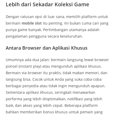
Lebih dari Sekadar Koleksi Game
Dengan ratusan opsi di luar sana, memilih platform untuk
bermain
mobile slot
itu penting. Ini bukan cuma cari yang
punya game banyak. Pertimbangan utamanya adalah
pengalaman pengguna secara keseluruhan.
Antara Browser dan Aplikasi Khusus
Umumnya ada dua jalan: bermain langsung lewat browser
ponsel (instant play) atau mengunduh aplikasi khusus.
Bermain via browser itu praktis, tidak makan memori, dan
langsung bisa. Cocok untuk Anda yang suka coba-coba
berbagai penyedia atau tidak ingin mengunduh apapun.
Sementara aplikasi khusus, seringkali menawarkan
performa yang lebih dioptimalkan, notifikasi yang lebih
baik, dan akses yang lebih cepat. Beberapa platform
bahkan memberikan bonus khusus untuk pemain yang