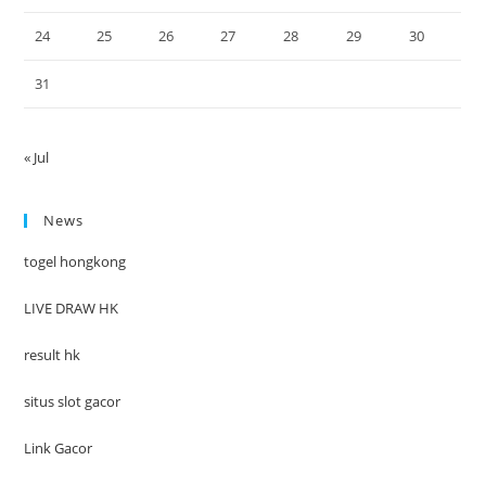
24
25
26
27
28
29
30
31
« Jul
News
togel hongkong
LIVE DRAW HK
result hk
situs slot gacor
Link Gacor