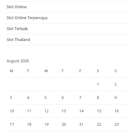
Slot Online
Slot Online Terpercaya
Slot Terbaik
Slot Thailand
August 2026
M
T
W
T
F
S
S
1
2
3
4
5
6
7
8
9
10
11
12
13
14
15
16
17
18
19
20
21
22
23