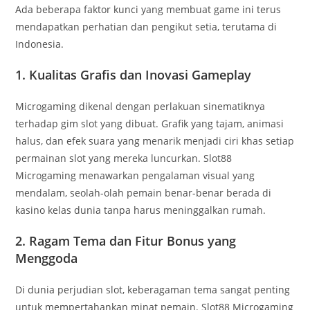
Ada beberapa faktor kunci yang membuat game ini terus
mendapatkan perhatian dan pengikut setia, terutama di
Indonesia.
1. Kualitas Grafis dan Inovasi Gameplay
Microgaming dikenal dengan perlakuan sinematiknya
terhadap gim slot yang dibuat. Grafik yang tajam, animasi
halus, dan efek suara yang menarik menjadi ciri khas setiap
permainan slot yang mereka luncurkan. Slot88
Microgaming menawarkan pengalaman visual yang
mendalam, seolah-olah pemain benar-benar berada di
kasino kelas dunia tanpa harus meninggalkan rumah.
2. Ragam Tema dan Fitur Bonus yang
Menggoda
Di dunia perjudian slot, keberagaman tema sangat penting
untuk mempertahankan minat pemain. Slot88 Microgaming