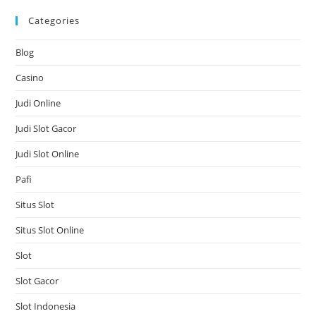
Categories
Blog
Casino
Judi Online
Judi Slot Gacor
Judi Slot Online
Pafi
Situs Slot
Situs Slot Online
Slot
Slot Gacor
Slot Indonesia