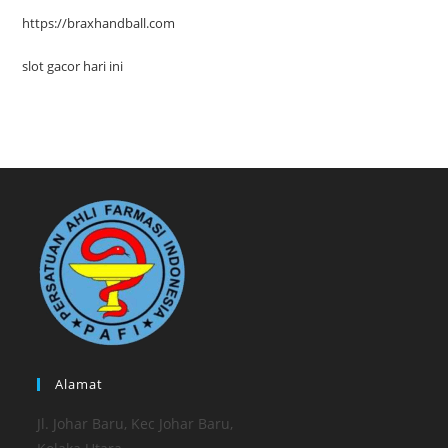
https://braxhandball.com
slot gacor hari ini
Alamat
Jl. Johar Baru, Kec Johar Baru,