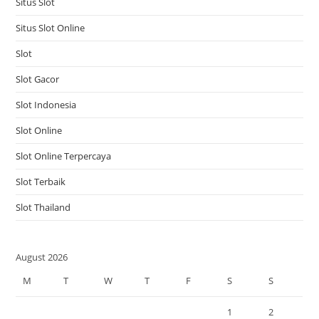
Situs Slot
Situs Slot Online
Slot
Slot Gacor
Slot Indonesia
Slot Online
Slot Online Terpercaya
Slot Terbaik
Slot Thailand
August 2026
M
T
W
T
F
S
S
1
2