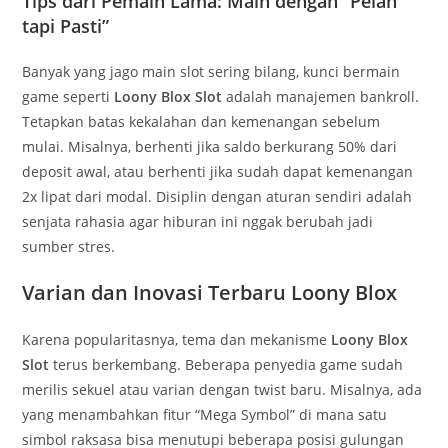
Tips dari Pemain Lama: Main dengan “Pelan
tapi Pasti”
Banyak yang jago main slot sering bilang, kunci bermain
game seperti
Loony Blox Slot
adalah manajemen bankroll.
Tetapkan batas kekalahan dan kemenangan sebelum
mulai. Misalnya, berhenti jika saldo berkurang 50% dari
deposit awal, atau berhenti jika sudah dapat kemenangan
2x lipat dari modal. Disiplin dengan aturan sendiri adalah
senjata rahasia agar hiburan ini nggak berubah jadi
sumber stres.
Varian dan Inovasi Terbaru Loony Blox
Karena popularitasnya, tema dan mekanisme
Loony Blox
Slot
terus berkembang. Beberapa penyedia game sudah
merilis sekuel atau varian dengan twist baru. Misalnya, ada
yang menambahkan fitur “Mega Symbol” di mana satu
simbol raksasa bisa menutupi beberapa posisi gulungan