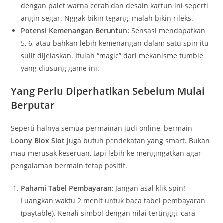
dengan palet warna cerah dan desain kartun ini seperti
angin segar. Nggak bikin tegang, malah bikin rileks.
Potensi Kemenangan Beruntun:
Sensasi mendapatkan
5, 6, atau bahkan lebih kemenangan dalam satu spin itu
sulit dijelaskan. Itulah “magic” dari mekanisme tumble
yang diusung game ini.
Yang Perlu Diperhatikan Sebelum Mulai
Berputar
Seperti halnya semua permainan judi online, bermain
Loony Blox Slot
juga butuh pendekatan yang smart. Bukan
mau merusak keseruan, tapi lebih ke mengingatkan agar
pengalaman bermain tetap positif.
Pahami Tabel Pembayaran:
Jangan asal klik spin!
Luangkan waktu 2 menit untuk baca tabel pembayaran
(paytable). Kenali simbol dengan nilai tertinggi, cara