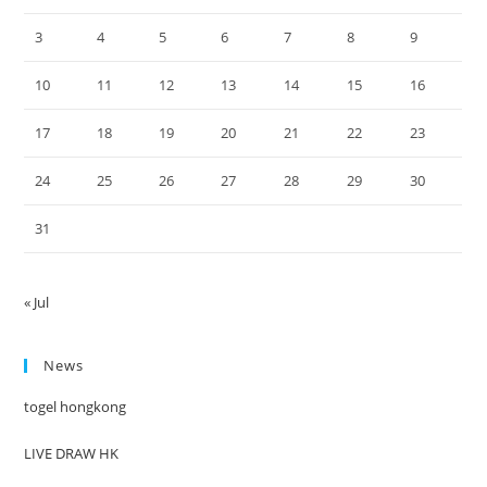
3
4
5
6
7
8
9
10
11
12
13
14
15
16
17
18
19
20
21
22
23
24
25
26
27
28
29
30
31
« Jul
News
togel hongkong
LIVE DRAW HK