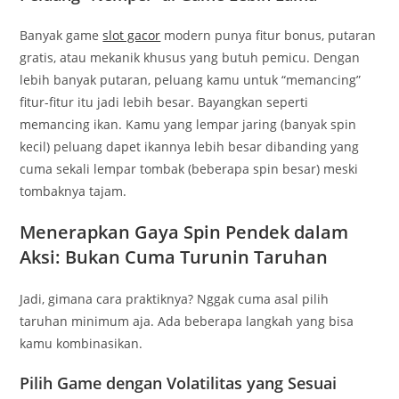
Banyak game
slot gacor
modern punya fitur bonus, putaran
gratis, atau mekanik khusus yang butuh pemicu. Dengan
lebih banyak putaran, peluang kamu untuk “memancing”
fitur-fitur itu jadi lebih besar. Bayangkan seperti
memancing ikan. Kamu yang lempar jaring (banyak spin
kecil) peluang dapet ikannya lebih besar dibanding yang
cuma sekali lempar tombak (beberapa spin besar) meski
tombaknya tajam.
Menerapkan Gaya Spin Pendek dalam
Aksi: Bukan Cuma Turunin Taruhan
Jadi, gimana cara praktiknya? Nggak cuma asal pilih
taruhan minimum aja. Ada beberapa langkah yang bisa
kamu kombinasikan.
Pilih Game dengan Volatilitas yang Sesuai