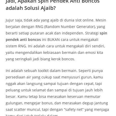
Jadi, Apakah Spin Pendek Anti Boncos
adalah Solusi Ajaib?
Jujur saja, tidak ada yang ajaib di dunia slot online. Mesin
berjalan dengan RNG (Random Number Generator), yang
berarti setiap putaran acak dan independen. Strategi
spin
pendek anti boncos
ini BUKAN cara untuk mengakali
sistem RNG. Ini adalah cara untuk mengakali diri sendiri,
yaitu mengendalikan kebiasaan bermain dan emosi kita
yang seringkali jadi biang kerok boncos.
Ini adalah sebuah toolkit dalam bermain. Seperti punya
persediaan air yang cukup saat menyusuri gurun, kamu
nggak akan langsung sampai tujuan dengan cepat, tapi
peluang untuk selamat dan sampai di tujuan jauh lebih
besar. Kamu tetap bisa merasakan keseruan memutar
gulungan, mengejar bonus, dan merasakan degup jantung
saat scatter muncul, tapi dengan “safety net” yang menjaga
kamu dari jatuh terlalu dalam.