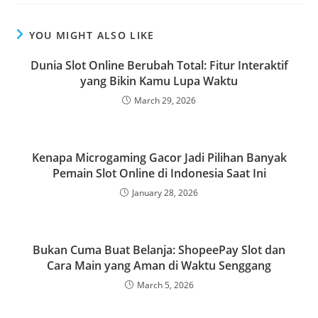
YOU MIGHT ALSO LIKE
Dunia Slot Online Berubah Total: Fitur Interaktif
yang Bikin Kamu Lupa Waktu
March 29, 2026
Kenapa Microgaming Gacor Jadi Pilihan Banyak
Pemain Slot Online di Indonesia Saat Ini
January 28, 2026
Bukan Cuma Buat Belanja: ShopeePay Slot dan
Cara Main yang Aman di Waktu Senggang
March 5, 2026