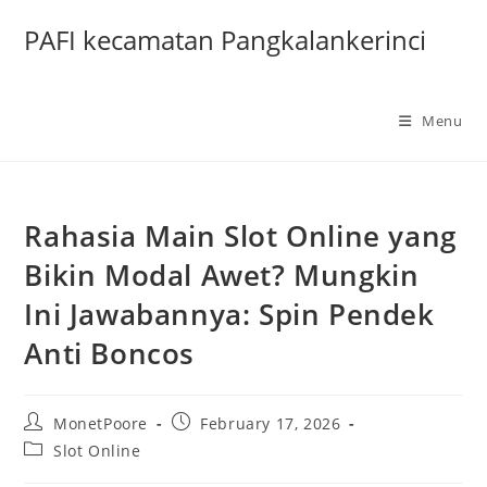
Skip
PAFI kecamatan Pangkalankerinci
to
content
Menu
Rahasia Main Slot Online yang
Bikin Modal Awet? Mungkin
Ini Jawabannya: Spin Pendek
Anti Boncos
Post
Post
MonetPoore
February 17, 2026
author:
published:
Post
Slot Online
category: