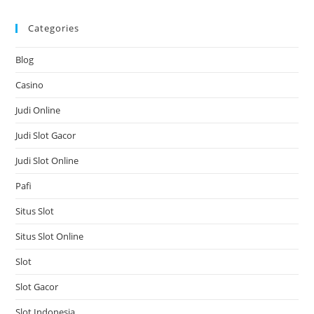
Categories
Blog
Casino
Judi Online
Judi Slot Gacor
Judi Slot Online
Pafi
Situs Slot
Situs Slot Online
Slot
Slot Gacor
Slot Indonesia