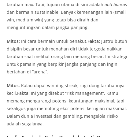
taruhan max. Tapi, tujuan utama di sini adalah
anti boncos
dan bermain sustainable. Banyak kemenangan lain (small
win, medium win) yang tetap bisa diraih dan
menguntungkan dalam jangka panjang.
Mitos:
Ini cara bermain untuk penakut.
Fakta:
Justru butuh
disiplin besar untuk menahan diri tidak tergoda naikkan
taruhan saat melihat orang lain menang besar. Ini strategi
untuk pemain yang berpikir jangka panjang dan ingin
bertahan di “arena”.
Mitos:
Kalau dapat winning streak, rugi dong taruhannya
kecil.
Fakta:
Ini yang disebut “risk management”. Kamu
memang mengurangi potensi keuntungan maksimal, tapi
sekaligus juga memotong ekor potensi kerugian maksimal.
Dalam dunia investasi dan gambling, mengelola risiko
adalah segalanya.