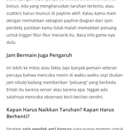
bonus. Ada yang mengharuskan taruhan tertentu, atau
scatters harus muncul di payline aktif. Kalau kamu main
dengan mematikan sebagian payline (bagian dari spin
pendek), pastikan kamu tidak malah mematikan peluang
untuk trigger fitur-fitur menarik itu. Baca info game-nya
dulu.
Jam Bermain Juga Pengaruh
Ini lebih ke mitos atau fakta, tapi banyak pemain veteran
percaya bahwa mencoba mesin di waktu-waktu sepi (bukan
jam sibuk) kadang memberikan “peluang” yang berbeda.
Entah itu karena server atau karena apa. Nggak ada
salahnya mencoba observasi kecil-kecilan sendiri.
Kapan Harus Naikkan Taruhan? Kapan Harus
Berhenti?
Strategi
spin pendek anti boncos
juga punya momen untuk