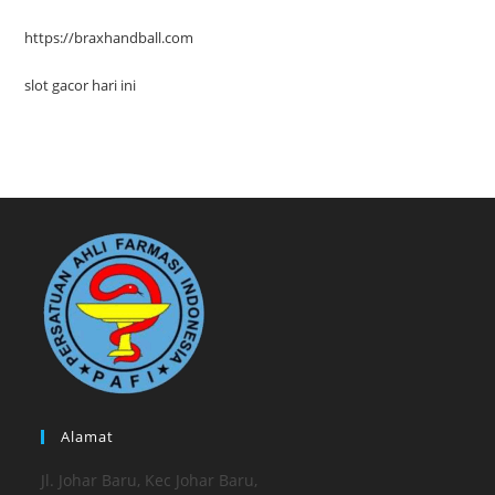
https://braxhandball.com
slot gacor hari ini
Alamat
Jl. Johar Baru, Kec Johar Baru,