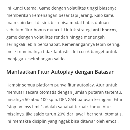
Ini kunci utama. Game dengan volatilitas tinggi biasanya
memberikan kemenangan besar tapi jarang. Kalo kamu
main spin kecil di sini, bisa-bisa modal habis duluan
sebelum fitur bonus muncul. Untuk strategi
anti boncos
,
game dengan volatilitas rendah hingga menengah
seringkali lebih bersahabat. Kemenangannya lebih sering,
meski nominalnya tidak fantastis. Ini cocok banget untuk
menjaga keseimbangan saldo.
Manfaatkan Fitur Autoplay dengan Batasan
Hampir semua platform punya fitur autoplay. Atur untuk
memutar secara otomatis dengan jumlah putaran tertentu,
misalnya 50 atau 100 spin, DENGAN batasan kerugian. Fitur
“stop on loss limit” adalah sahabat terbaik kamu. Atur
misalnya, jika saldo turun 20% dari awal, berhenti otomatis.
Ini memaksa disiplin yang nggak bisa ditawar oleh emosi.