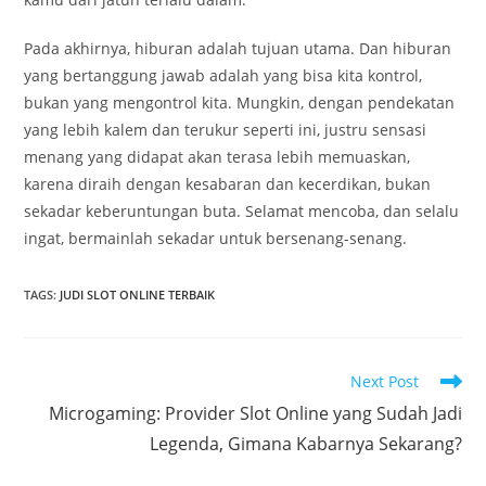
Pada akhirnya, hiburan adalah tujuan utama. Dan hiburan
yang bertanggung jawab adalah yang bisa kita kontrol,
bukan yang mengontrol kita. Mungkin, dengan pendekatan
yang lebih kalem dan terukur seperti ini, justru sensasi
menang yang didapat akan terasa lebih memuaskan,
karena diraih dengan kesabaran dan kecerdikan, bukan
sekadar keberuntungan buta. Selamat mencoba, dan selalu
ingat, bermainlah sekadar untuk bersenang-senang.
TAGS
:
JUDI SLOT ONLINE TERBAIK
Read
Next Post
more
Microgaming: Provider Slot Online yang Sudah Jadi
articles
Legenda, Gimana Kabarnya Sekarang?