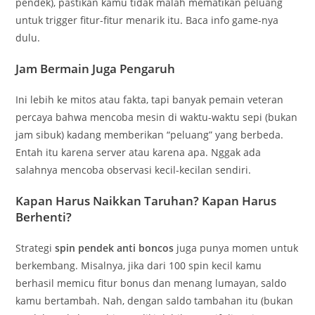
pendek), pastikan kamu tidak malah mematikan peluang
untuk trigger fitur-fitur menarik itu. Baca info game-nya
dulu.
Jam Bermain Juga Pengaruh
Ini lebih ke mitos atau fakta, tapi banyak pemain veteran
percaya bahwa mencoba mesin di waktu-waktu sepi (bukan
jam sibuk) kadang memberikan “peluang” yang berbeda.
Entah itu karena server atau karena apa. Nggak ada
salahnya mencoba observasi kecil-kecilan sendiri.
Kapan Harus Naikkan Taruhan? Kapan Harus
Berhenti?
Strategi
spin pendek anti boncos
juga punya momen untuk
berkembang. Misalnya, jika dari 100 spin kecil kamu
berhasil memicu fitur bonus dan menang lumayan, saldo
kamu bertambah. Nah, dengan saldo tambahan itu (bukan