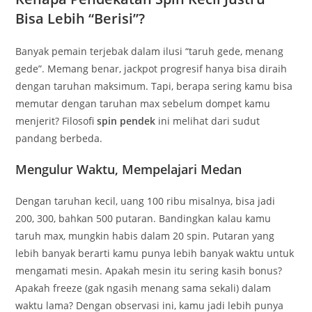
Bisa Lebih “Berisi”?
Banyak pemain terjebak dalam ilusi “taruh gede, menang
gede”. Memang benar, jackpot progresif hanya bisa diraih
dengan taruhan maksimum. Tapi, berapa sering kamu bisa
memutar dengan taruhan max sebelum dompet kamu
menjerit? Filosofi
spin pendek
ini melihat dari sudut
pandang berbeda.
Mengulur Waktu, Mempelajari Medan
Dengan taruhan kecil, uang 100 ribu misalnya, bisa jadi
200, 300, bahkan 500 putaran. Bandingkan kalau kamu
taruh max, mungkin habis dalam 20 spin. Putaran yang
lebih banyak berarti kamu punya lebih banyak waktu untuk
mengamati mesin. Apakah mesin itu sering kasih bonus?
Apakah freeze (gak ngasih menang sama sekali) dalam
waktu lama? Dengan observasi ini, kamu jadi lebih punya