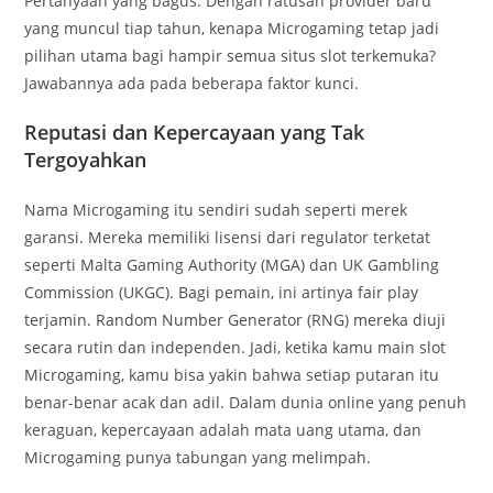
Pertanyaan yang bagus. Dengan ratusan provider baru
yang muncul tiap tahun, kenapa Microgaming tetap jadi
pilihan utama bagi hampir semua situs slot terkemuka?
Jawabannya ada pada beberapa faktor kunci.
Reputasi dan Kepercayaan yang Tak
Tergoyahkan
Nama Microgaming itu sendiri sudah seperti merek
garansi. Mereka memiliki lisensi dari regulator terketat
seperti Malta Gaming Authority (MGA) dan UK Gambling
Commission (UKGC). Bagi pemain, ini artinya fair play
terjamin. Random Number Generator (RNG) mereka diuji
secara rutin dan independen. Jadi, ketika kamu main slot
Microgaming, kamu bisa yakin bahwa setiap putaran itu
benar-benar acak dan adil. Dalam dunia online yang penuh
keraguan, kepercayaan adalah mata uang utama, dan
Microgaming punya tabungan yang melimpah.