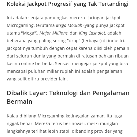
Koleksi Jackpot Progresif yang Tak Tertandingi
Ini adalah senjata pamungkas mereka. Jaringan jackpot
Microgaming, terutama
Mega Moolah
(yang punya jackpot
utama "Mega"),
Major Millions
, dan
King Cashalot
, adalah
beberapa yang paling sering "drop" (terbayar) di industri.
Jackpot-nya tumbuh dengan cepat karena diisi oleh pemain
dari seluruh dunia yang bermain di ratusan bahkan ribuan
kasino online berbeda. Sensasi mengejar jackpot yang bisa
mencapai puluhan miliar rupiah ini adalah pengalaman
yang sulit ditiru provider lain.
Dibalik Layar: Teknologi dan Pengalaman
Bermain
Kalau dibilang Microgaming ketinggalan zaman, itu juga
nggak benar. Mereka terus berinovasi, meski mungkin
langkahnya terlihat lebih stabil dibanding provider yang