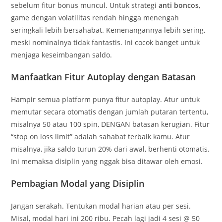
sebelum fitur bonus muncul. Untuk strategi
anti boncos
,
game dengan volatilitas rendah hingga menengah
seringkali lebih bersahabat. Kemenangannya lebih sering,
meski nominalnya tidak fantastis. Ini cocok banget untuk
menjaga keseimbangan saldo.
Manfaatkan Fitur Autoplay dengan Batasan
Hampir semua platform punya fitur autoplay. Atur untuk
memutar secara otomatis dengan jumlah putaran tertentu,
misalnya 50 atau 100 spin, DENGAN batasan kerugian. Fitur
“stop on loss limit” adalah sahabat terbaik kamu. Atur
misalnya, jika saldo turun 20% dari awal, berhenti otomatis.
Ini memaksa disiplin yang nggak bisa ditawar oleh emosi.
Pembagian Modal yang Disiplin
Jangan serakah. Tentukan modal harian atau per sesi.
Misal, modal hari ini 200 ribu. Pecah lagi jadi 4 sesi @ 50