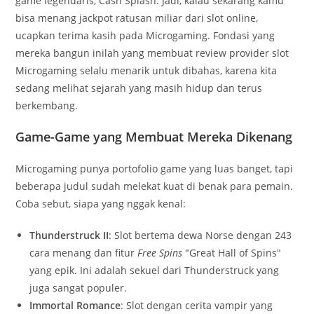
game legendaris, Cash Splash. Jadi, kalau sekarang kamu
bisa menang jackpot ratusan miliar dari slot online,
ucapkan terima kasih pada Microgaming. Fondasi yang
mereka bangun inilah yang membuat review provider slot
Microgaming selalu menarik untuk dibahas, karena kita
sedang melihat sejarah yang masih hidup dan terus
berkembang.
Game-Game yang Membuat Mereka Dikenang
Microgaming punya portofolio game yang luas banget, tapi
beberapa judul sudah melekat kuat di benak para pemain.
Coba sebut, siapa yang nggak kenal:
Thunderstruck II
: Slot bertema dewa Norse dengan 243
cara menang dan fitur
Free Spins
"Great Hall of Spins"
yang epik. Ini adalah sekuel dari Thunderstruck yang
juga sangat populer.
Immortal Romance
: Slot dengan cerita vampir yang