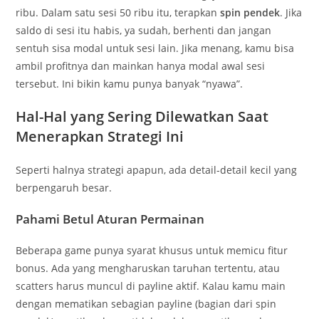
ribu. Dalam satu sesi 50 ribu itu, terapkan
spin pendek
. Jika
saldo di sesi itu habis, ya sudah, berhenti dan jangan
sentuh sisa modal untuk sesi lain. Jika menang, kamu bisa
ambil profitnya dan mainkan hanya modal awal sesi
tersebut. Ini bikin kamu punya banyak “nyawa”.
Hal-Hal yang Sering Dilewatkan Saat
Menerapkan Strategi Ini
Seperti halnya strategi apapun, ada detail-detail kecil yang
berpengaruh besar.
Pahami Betul Aturan Permainan
Beberapa game punya syarat khusus untuk memicu fitur
bonus. Ada yang mengharuskan taruhan tertentu, atau
scatters harus muncul di payline aktif. Kalau kamu main
dengan mematikan sebagian payline (bagian dari spin