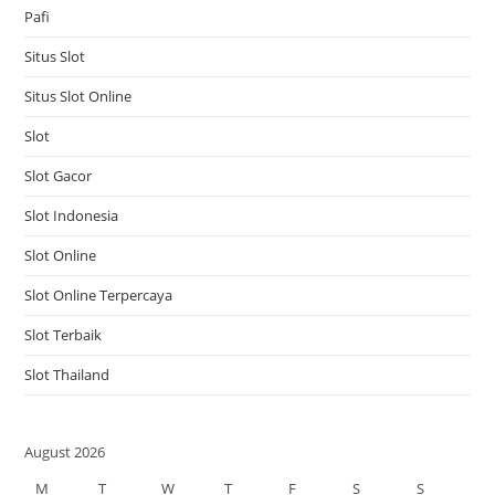
Pafi
Situs Slot
Situs Slot Online
Slot
Slot Gacor
Slot Indonesia
Slot Online
Slot Online Terpercaya
Slot Terbaik
Slot Thailand
August 2026
M
T
W
T
F
S
S