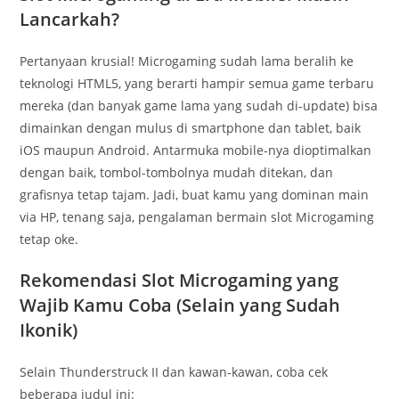
Lancarkah?
Pertanyaan krusial! Microgaming sudah lama beralih ke
teknologi HTML5, yang berarti hampir semua game terbaru
mereka (dan banyak game lama yang sudah di-update) bisa
dimainkan dengan mulus di smartphone dan tablet, baik
iOS maupun Android. Antarmuka mobile-nya dioptimalkan
dengan baik, tombol-tombolnya mudah ditekan, dan
grafisnya tetap tajam. Jadi, buat kamu yang dominan main
via HP, tenang saja, pengalaman bermain slot Microgaming
tetap oke.
Rekomendasi Slot Microgaming yang
Wajib Kamu Coba (Selain yang Sudah
Ikonik)
Selain Thunderstruck II dan kawan-kawan, coba cek
beberapa judul ini: