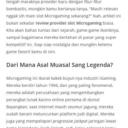
tengah maraknya provider baru dengan fitur-fitur
bombastis, mungkin kamu bertanya-tanya, "Masih relevan
nggak sih main slot Microgaming sekarang?" Nah, artikel ini
bukan sekadar
review provider slot Microgaming
biasa.
Kita akan bahas tuntas dari sejarah, game-game ikoniknya,
sampai bagaimana mereka bertahan di pasar yang super
kompetitif ini. Siap-siap nostalgia dan mungkin ketemu
game favorit kamu di sini.
Dari Mana Asal Muasal Sang Legenda?
Microgaming ini ibarat kakek buyut-nya industri iGaming.
Mereka berdiri tahun 1994, dan yang paling fenomenal,
mereka adalah perusahaan yang mengembangkan
perangkat lunak kasino online pertama di dunia!
Bayangkan, saat internet masih seumur jagung, mereka
sudah berani meluncurkan platform judi digital. Mereka
juga yang mempelopori
progressive jackpot
jaringan lewat