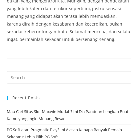
bukan yang mengontrol kita. Mungkin, dengan pendekatan
yang lebih kalem dan terukur seperti ini, justru sensasi
menang yang didapat akan terasa lebih memuaskan,
karena diraih dengan kesabaran dan kecerdikan, bukan
sekadar keberuntungan buta. Selamat mencoba, dan selalu
ingat, bermainlah sekadar untuk bersenang-senang.
Pre
Es
to
Recent Posts
clo
the
Mau Cari Situs Slot Maxwin Mudah? Ini Dia Panduan Lengkap Buat
sea
Kamu yang Ingin Menang Besar
pan
PG Soft atau Pragmatic Play? Ini Alasan Kenapa Banyak Pemain
Sekarang Lebih Pilih PG Soft