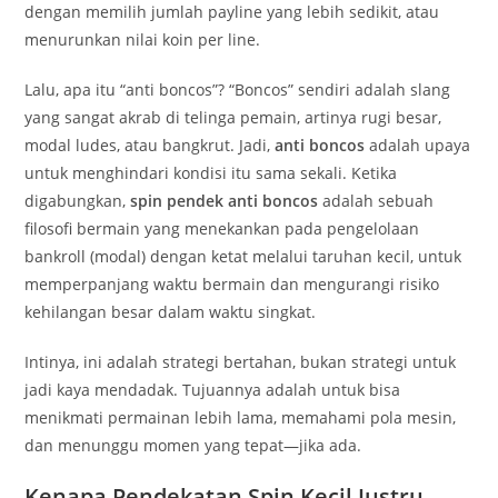
dengan memilih jumlah payline yang lebih sedikit, atau
menurunkan nilai koin per line.
Lalu, apa itu “anti boncos”? “Boncos” sendiri adalah slang
yang sangat akrab di telinga pemain, artinya rugi besar,
modal ludes, atau bangkrut. Jadi,
anti boncos
adalah upaya
untuk menghindari kondisi itu sama sekali. Ketika
digabungkan,
spin pendek anti boncos
adalah sebuah
filosofi bermain yang menekankan pada pengelolaan
bankroll (modal) dengan ketat melalui taruhan kecil, untuk
memperpanjang waktu bermain dan mengurangi risiko
kehilangan besar dalam waktu singkat.
Intinya, ini adalah strategi bertahan, bukan strategi untuk
jadi kaya mendadak. Tujuannya adalah untuk bisa
menikmati permainan lebih lama, memahami pola mesin,
dan menunggu momen yang tepat—jika ada.
Kenapa Pendekatan Spin Kecil Justru