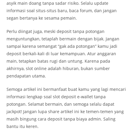
asyik main doang tanpa sadar risiko. Selalu update
informasi soal situs-situs baru, baca forum, dan jangan
segan bertanya ke sesama pemain.
Perlu diingat juga, meski deposit tanpa potongan
menguntungkan, tetaplah bermain dengan bijak. Jangan
sampai karena semangat “gak ada potongan” kamu jadi
deposit berkali-kali di luar kemampuan. Atur anggaran
main, tetapkan batas rugi dan untung. Karena pada
akhirnya, slot online adalah hiburan, bukan sumber
pendapatan utama.
Semoga artikel ini bermanfaat buat kamu yang lagi mencari
informasi lengkap soal slot deposit e-wallet tanpa
potongan. Selamat bermain, dan semoga selalu dapat
jackpot! Jangan lupa share artikel ini ke temen-temen yang
masih bingung cara deposit tanpa biaya admin. Saling
bantu itu keren.