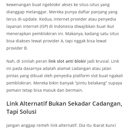
kewenangan buat ngeblokir akses ke situs-situs yang
dianggap melanggar. Mereka punya daftar panjang yang
terus di-update. Kedua, internet provider atau penyedia
layanan internet (ISP) di Indonesia diwajibkan buat ikut
menerapkan pemblokiran ini. Makanya, kadang satu situs
bisa diakses lewat provider A, tapi nggak bisa lewat
provider B.
Nah, di sinilah peran
link slot anti blokir
jadi krusial. Link
ini pada dasarnya adalah alamat cadangan atau jalan
pintas yang dibuat oleh penyedia platform slot buat ngakali
pemblokiran. Mereka bikin banyak “pintu belakang” supaya
pemain tetap bisa masuk dan bermain.
Link Alternatif Bukan Sekadar Cadangan,
Tapi Solusi
Jangan anggap remeh link alternatif. Dia itu ibarat kunci