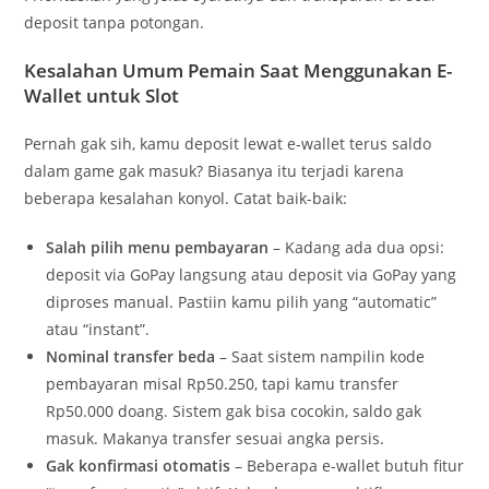
deposit tanpa potongan.
Kesalahan Umum Pemain Saat Menggunakan E-
Wallet untuk Slot
Pernah gak sih, kamu deposit lewat e-wallet terus saldo
dalam game gak masuk? Biasanya itu terjadi karena
beberapa kesalahan konyol. Catat baik-baik:
Salah pilih menu pembayaran
– Kadang ada dua opsi:
deposit via GoPay langsung atau deposit via GoPay yang
diproses manual. Pastiin kamu pilih yang “automatic”
atau “instant”.
Nominal transfer beda
– Saat sistem nampilin kode
pembayaran misal Rp50.250, tapi kamu transfer
Rp50.000 doang. Sistem gak bisa cocokin, saldo gak
masuk. Makanya transfer sesuai angka persis.
Gak konfirmasi otomatis
– Beberapa e-wallet butuh fitur