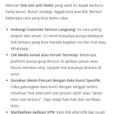
Mencari
link slot anti blokir
yang valid itu kayak berburu
harta karun. Butuh strategi. Nggak bisa asal klik. Berikut
beberapa cara yang bisa kamu coba:
Hubungi Customer Service Langsung:
Ini cara paling
ampuh dan aman. CS resmi biasanya punya database
link terbaru yang bisa mereka bagikan via live chat atau
WhatsApp.
Cek Media Sosial atau Forum Tertutup:
Beberapa
platform punya grup khusus di aplikasi pesan atau
forum member-only. Update link biasanya dishare di
sana.
Gunakan Mesin Pencari dengan Kata Kunci Spesifik:
Coba gabungkan kata kunci dengan tanggal terkini,
misalnya “link alternatif slot Januari 2025” atau “akses
situs slot terbaru”. Tapi, tetap hati-hati dan verifikasi
dulu.
Manfaatkan Aplikasi VPN:
Kalo link alternifik lagi susah