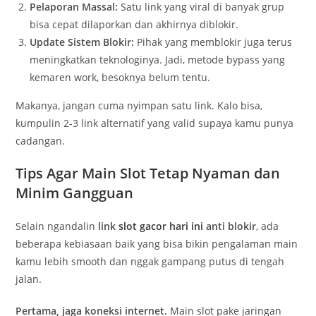
Pelaporan Massal:
Satu link yang viral di banyak grup
bisa cepat dilaporkan dan akhirnya diblokir.
Update Sistem Blokir:
Pihak yang memblokir juga terus
meningkatkan teknologinya. Jadi, metode bypass yang
kemaren work, besoknya belum tentu.
Makanya, jangan cuma nyimpan satu link. Kalo bisa,
kumpulin 2-3 link alternatif yang valid supaya kamu punya
cadangan.
Tips Agar Main Slot Tetap Nyaman dan
Minim Gangguan
Selain ngandalin
link
slot gacor hari ini
anti blokir
, ada
beberapa kebiasaan baik yang bisa bikin pengalaman main
kamu lebih smooth dan nggak gampang putus di tengah
jalan.
Pertama, jaga koneksi internet.
Main slot pake jaringan