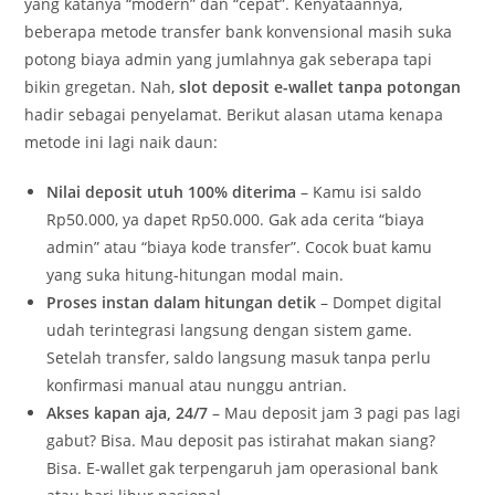
yang katanya “modern” dan “cepat”. Kenyataannya,
beberapa metode transfer bank konvensional masih suka
potong biaya admin yang jumlahnya gak seberapa tapi
bikin gregetan. Nah,
slot deposit e-wallet tanpa potongan
hadir sebagai penyelamat. Berikut alasan utama kenapa
metode ini lagi naik daun:
Nilai deposit utuh 100% diterima
– Kamu isi saldo
Rp50.000, ya dapet Rp50.000. Gak ada cerita “biaya
admin” atau “biaya kode transfer”. Cocok buat kamu
yang suka hitung-hitungan modal main.
Proses instan dalam hitungan detik
– Dompet digital
udah terintegrasi langsung dengan sistem game.
Setelah transfer, saldo langsung masuk tanpa perlu
konfirmasi manual atau nunggu antrian.
Akses kapan aja, 24/7
– Mau deposit jam 3 pagi pas lagi
gabut? Bisa. Mau deposit pas istirahat makan siang?
Bisa. E-wallet gak terpengaruh jam operasional bank