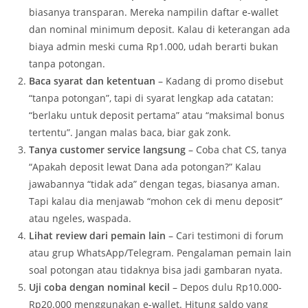
biasanya transparan. Mereka nampilin daftar e-wallet
dan nominal minimum deposit. Kalau di keterangan ada
biaya admin meski cuma Rp1.000, udah berarti bukan
tanpa potongan.
Baca syarat dan ketentuan
– Kadang di promo disebut
“tanpa potongan”, tapi di syarat lengkap ada catatan:
“berlaku untuk deposit pertama” atau “maksimal bonus
tertentu”. Jangan malas baca, biar gak zonk.
Tanya customer service langsung
– Coba chat CS, tanya
“Apakah deposit lewat Dana ada potongan?” Kalau
jawabannya “tidak ada” dengan tegas, biasanya aman.
Tapi kalau dia menjawab “mohon cek di menu deposit”
atau ngeles, waspada.
Lihat review dari pemain lain
– Cari testimoni di forum
atau grup WhatsApp/Telegram. Pengalaman pemain lain
soal potongan atau tidaknya bisa jadi gambaran nyata.
Uji coba dengan nominal kecil
– Depos dulu Rp10.000-
Rp20.000 menggunakan e-wallet. Hitung saldo yang