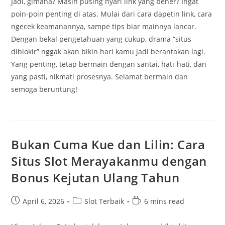
Jadi, gimana? Masih pusing nyari link yang bener? Ingat
poin-poin penting di atas. Mulai dari cara dapetin link, cara
ngecek keamanannya, sampe tips biar mainnya lancar.
Dengan bekal pengetahuan yang cukup, drama “situs
diblokir” nggak akan bikin hari kamu jadi berantakan lagi.
Yang penting, tetap bermain dengan santai, hati-hati, dan
yang pasti, nikmati prosesnya. Selamat bermain dan
semoga beruntung!
Bukan Cuma Kue dan Lilin: Cara
Situs Slot Merayakanmu dengan
Bonus Kejutan Ulang Tahun
Post
Post
Reading
April 6, 2026
Slot Terbaik
6 mins read
published:
category:
time: