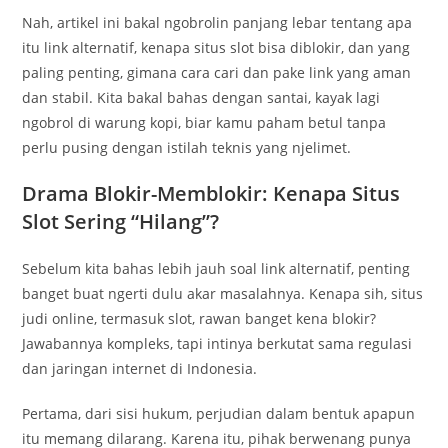
Nah, artikel ini bakal ngobrolin panjang lebar tentang apa
itu link alternatif, kenapa situs slot bisa diblokir, dan yang
paling penting, gimana cara cari dan pake link yang aman
dan stabil. Kita bakal bahas dengan santai, kayak lagi
ngobrol di warung kopi, biar kamu paham betul tanpa
perlu pusing dengan istilah teknis yang njelimet.
Drama Blokir-Memblokir: Kenapa Situs
Slot Sering “Hilang”?
Sebelum kita bahas lebih jauh soal link alternatif, penting
banget buat ngerti dulu akar masalahnya. Kenapa sih, situs
judi online, termasuk slot, rawan banget kena blokir?
Jawabannya kompleks, tapi intinya berkutat sama regulasi
dan jaringan internet di Indonesia.
Pertama, dari sisi hukum, perjudian dalam bentuk apapun
itu memang dilarang. Karena itu, pihak berwenang punya