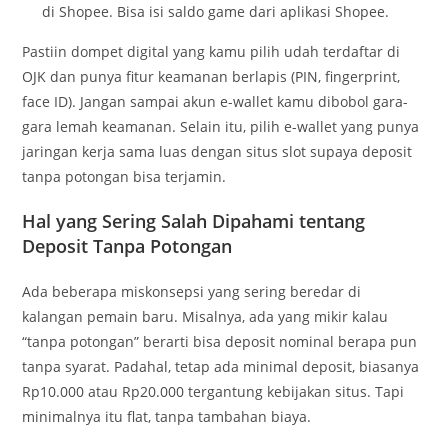
di Shopee. Bisa isi saldo game dari aplikasi Shopee.
Pastiin dompet digital yang kamu pilih udah terdaftar di
OJK dan punya fitur keamanan berlapis (PIN, fingerprint,
face ID). Jangan sampai akun e-wallet kamu dibobol gara-
gara lemah keamanan. Selain itu, pilih e-wallet yang punya
jaringan kerja sama luas dengan situs slot supaya deposit
tanpa potongan bisa terjamin.
Hal yang Sering Salah Dipahami tentang
Deposit Tanpa Potongan
Ada beberapa miskonsepsi yang sering beredar di
kalangan pemain baru. Misalnya, ada yang mikir kalau
“tanpa potongan” berarti bisa deposit nominal berapa pun
tanpa syarat. Padahal, tetap ada minimal deposit, biasanya
Rp10.000 atau Rp20.000 tergantung kebijakan situs. Tapi
minimalnya itu flat, tanpa tambahan biaya.