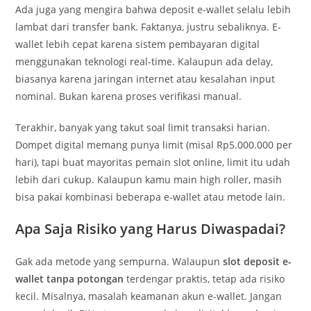
Ada juga yang mengira bahwa deposit e-wallet selalu lebih
lambat dari transfer bank. Faktanya, justru sebaliknya. E-
wallet lebih cepat karena sistem pembayaran digital
menggunakan teknologi real-time. Kalaupun ada delay,
biasanya karena jaringan internet atau kesalahan input
nominal. Bukan karena proses verifikasi manual.
Terakhir, banyak yang takut soal limit transaksi harian.
Dompet digital memang punya limit (misal Rp5.000.000 per
hari), tapi buat mayoritas pemain slot online, limit itu udah
lebih dari cukup. Kalaupun kamu main high roller, masih
bisa pakai kombinasi beberapa e-wallet atau metode lain.
Apa Saja Risiko yang Harus Diwaspadai?
Gak ada metode yang sempurna. Walaupun
slot deposit e-
wallet tanpa potongan
terdengar praktis, tetap ada risiko
kecil. Misalnya, masalah keamanan akun e-wallet. Jangan